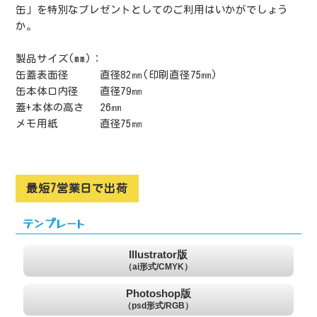
缶」を特別なプレゼントとしてのご利用はいかがでしょう
か。
製品サイズ(mm)：
缶蓋表面径 直径82㎜(印刷直径75㎜)
缶本体口内径 直径79㎜
蓋+本体の高さ 26㎜
メモ用紙 直径75㎜
最短7営業日で出荷
テンプレート
Illustrator版
（ai形式/CMYK）
Photoshop版
（psd形式/RGB）