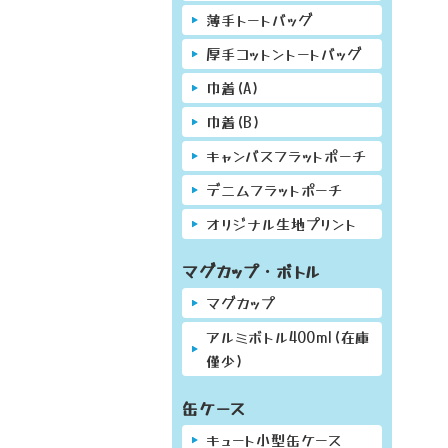
薄手トートバッグ
厚手コットントートバッグ
巾着(A)
巾着(B)
キャンバスフラットポーチ
デニムフラットポーチ
オリジナル生地プリント
マグカップ・ボトル
マグカップ
アルミボトル400ml(在庫
僅少)
缶ケース
キュート小型缶ケース