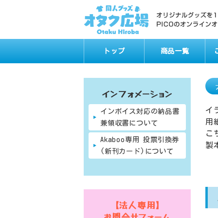
トップ
商品一覧
インフォメーション
イ
インボイス対応の納品書
用
兼領収書について
こ
Akaboo専用 投票引換券
製
(新刊カード)について
【法人専用】
お問合せフォーム