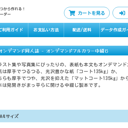
カートを見る
ご利用ガイド
お支払い方法
配送/送料
データ作成ガ
オンデマンド同人誌 - オンデマンドフルカラー中綴じ
ラスト集や写真集にぴったりの、表紙も本文もオンデマンド
紙は厚手でつるつる、光沢豊かな紙「コート135kg」か、
ちらも厚手でつや、光沢を抑えた「マットコート135kg」か
本は見開きがまっ平らに開ける中綴じ製本です。
A4サイズ